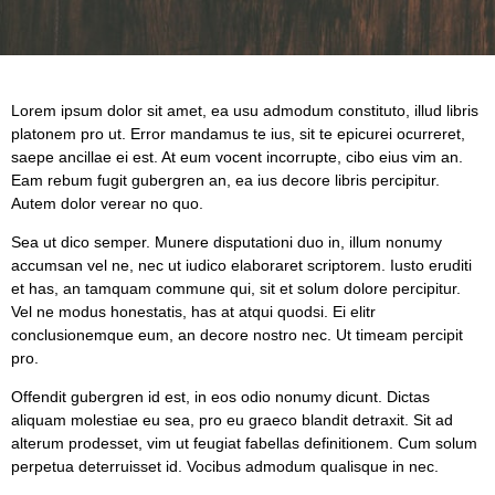
Lorem ipsum dolor sit amet, ea usu admodum constituto, illud libris
platonem pro ut. Error mandamus te ius, sit te epicurei ocurreret,
saepe ancillae ei est. At eum vocent incorrupte, cibo eius vim an.
Eam rebum fugit gubergren an, ea ius decore libris percipitur.
Autem dolor verear no quo.
Sea ut dico semper. Munere disputationi duo in, illum nonumy
accumsan vel ne, nec ut iudico elaboraret scriptorem. Iusto eruditi
et has, an tamquam commune qui, sit et solum dolore percipitur.
Vel ne modus honestatis, has at atqui quodsi. Ei elitr
conclusionemque eum, an decore nostro nec. Ut timeam percipit
pro.
Offendit gubergren id est, in eos odio nonumy dicunt. Dictas
aliquam molestiae eu sea, pro eu graeco blandit detraxit. Sit ad
alterum prodesset, vim ut feugiat fabellas definitionem. Cum solum
perpetua deterruisset id. Vocibus admodum qualisque in nec.