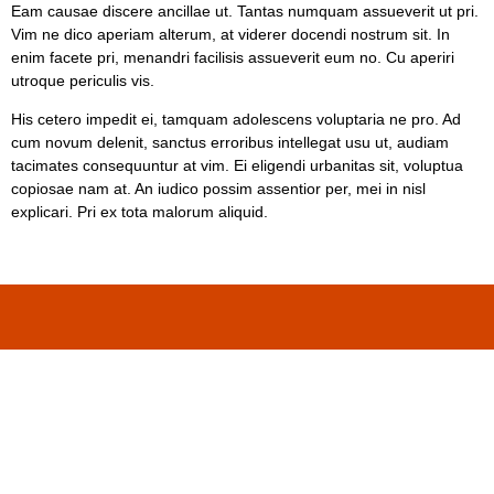
Eam causae discere ancillae ut. Tantas numquam assueverit ut pri.
Vim ne dico aperiam alterum, at viderer docendi nostrum sit. In
enim facete pri, menandri facilisis assueverit eum no. Cu aperiri
utroque periculis vis.
His cetero impedit ei, tamquam adolescens voluptaria ne pro. Ad
cum novum delenit, sanctus erroribus intellegat usu ut, audiam
tacimates consequuntur at vim. Ei eligendi urbanitas sit, voluptua
copiosae nam at. An iudico possim assentior per, mei in nisl
explicari. Pri ex tota malorum aliquid.
Contact Us: