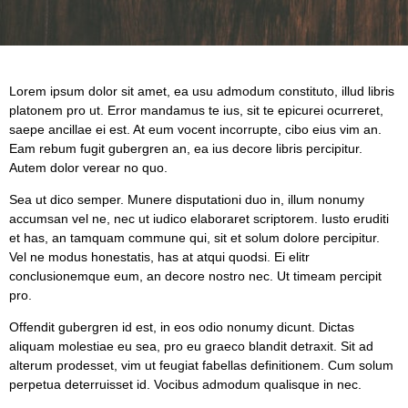
Lorem ipsum dolor sit amet, ea usu admodum constituto, illud libris
platonem pro ut. Error mandamus te ius, sit te epicurei ocurreret,
saepe ancillae ei est. At eum vocent incorrupte, cibo eius vim an.
Eam rebum fugit gubergren an, ea ius decore libris percipitur.
Autem dolor verear no quo.
Sea ut dico semper. Munere disputationi duo in, illum nonumy
accumsan vel ne, nec ut iudico elaboraret scriptorem. Iusto eruditi
et has, an tamquam commune qui, sit et solum dolore percipitur.
Vel ne modus honestatis, has at atqui quodsi. Ei elitr
conclusionemque eum, an decore nostro nec. Ut timeam percipit
pro.
Offendit gubergren id est, in eos odio nonumy dicunt. Dictas
aliquam molestiae eu sea, pro eu graeco blandit detraxit. Sit ad
alterum prodesset, vim ut feugiat fabellas definitionem. Cum solum
perpetua deterruisset id. Vocibus admodum qualisque in nec.